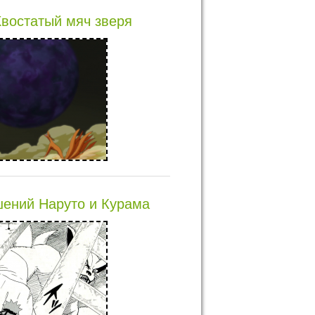
востатый мяч зверя
ений Наруто и Курама