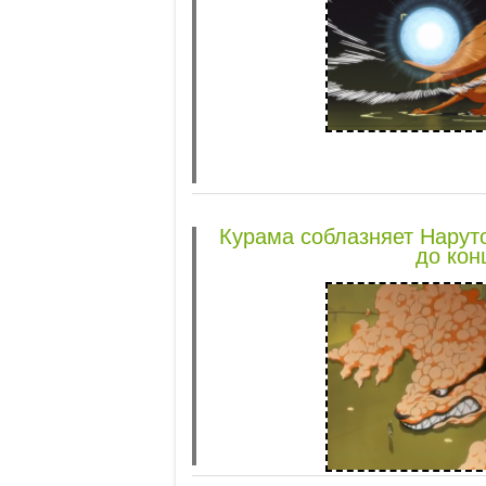
Курама соблазняет Наруто
до кон