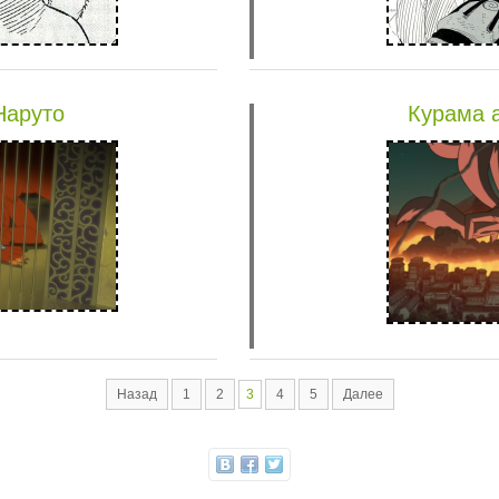
Наруто
Курама а
Назад
1
2
3
4
5
Далее