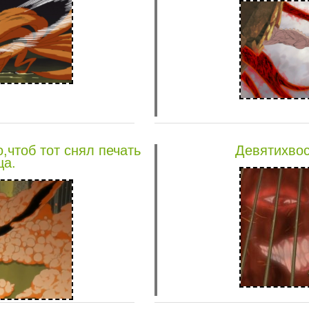
,чтоб тот снял печать
Девятихвос
ца.