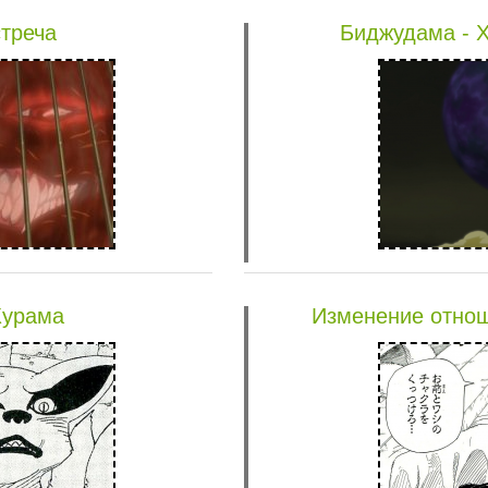
треча
Биджудама - Х
Курама
Изменение отнош