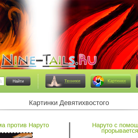
Картинки Девятихвостого
а против Наруто
Наруто с помощ
прорывается